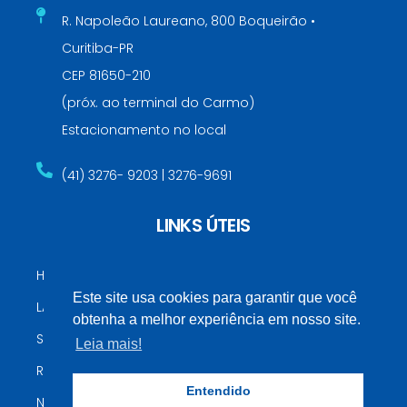
R. Napoleão Laureano, 800 Boqueirão •
Curitiba-PR
CEP 81650-210
(próx. ao terminal do Carmo)
Estacionamento no local
(41) 3276- 9203 | 3276-9691
LINKS ÚTEIS
HOSPITAL IPO
Este site usa cookies para garantir que você
LABORATÓRIOS LCA
obtenha a melhor experiência em nosso site.
SECRETARIA DA SAÚDE
Leia mais!
RESULTADO DE EXAMES (RAIOS X)
Entendido
NOSSOS CONVÊNIOS