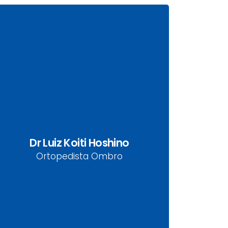
Dr Luiz Koiti Hoshino
CRM-PR: 10405 | RQE 4811 | RQE 776
Dr Luiz Koiti Hoshino
Ortopedista Ombro
Ortopedista Ombro