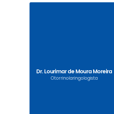
Dr. Lourimar de Moura
Moreira
Dr. Lourimar de Moura Moreira
CRM-PR 32109 | RQE 22132 | RQE 24288
Otorrinolaringologista
Otorrinolaringologista