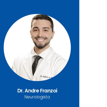
Dr ⁠Andre Eduardo de A.
Franzoi
CRM/PR 43.922 | RQE 35222
Neurologista
Dr. Andre Franzoi
Neurologista