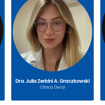
Dra. Julia Zerbini A.
Gaczkowski
CRM-PR: 48442
Clínica Geral
Dra. Julia Zerbini A. Graczkowski
Clínica Geral