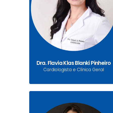
Dra. Flavia Klas Blanki
Pinheiro
CRM-PR 30344 | RQE 19383 | RQE 23561
Cardiologista e Clínica Médica
Dra. Flavia Klas Blanki Pinheiro
Cardiologista e Clínica Geral