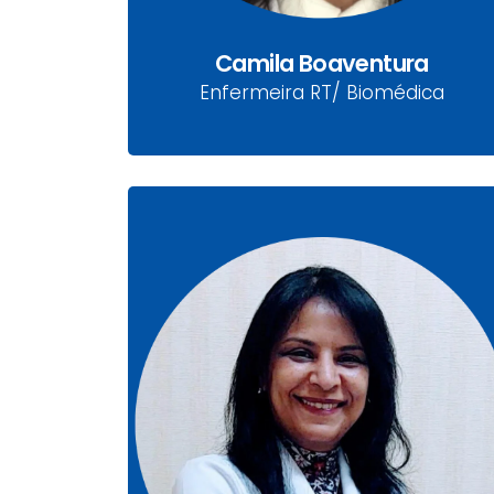
Camila Boaventura
Enfermeira RT/ Biomédica
Dra. Cleide Fernanda
Gomes
CRN 8662-PR