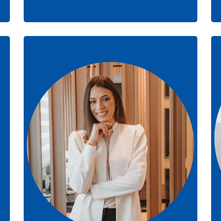
Dra Carolina Kleine Albers
Melo
CMR-PR 31.736 | RQE 25.917
Cirurgiã Vascular