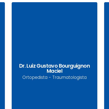
Dr. Luiz Gustavo
Bourguignon Maciel
Dr. Luiz Gustavo Bourguignon
CRM-PR: 14455 | RQE 7975
Maciel
Ortopedista - Traumatologista
Ortopedista - Traumatologista