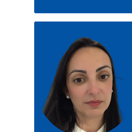
Camila Boaventura
Coren 384541
Enfermeira RT/ Biomédica