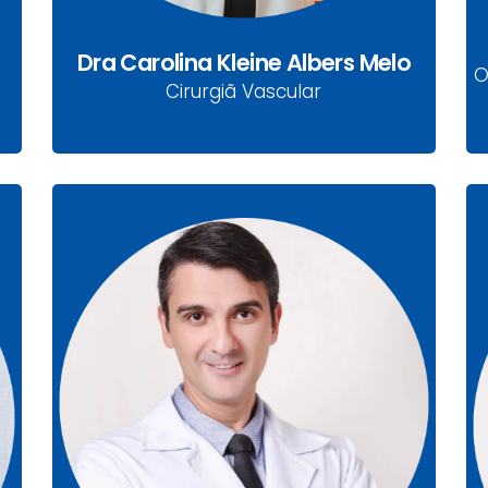
Dra Carolina Kleine Albers Melo
O
Cirurgiã Vascular
Dr. Cleverson Tadeu Sidoli
CRM-PR 22655 | RQE 1426
Diretor Técnico - Ortopedista Geral e