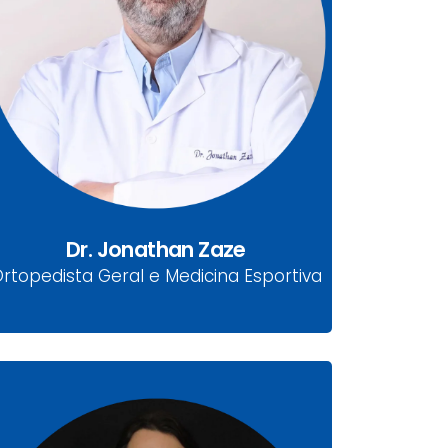
Dr. Jonathan Zaze
CRM-PR 9570 | RQE 2416
Ortopedista Geral, Joelho e Medicina
Esportiva
Dr. Jonathan Zaze
rtopedista Geral e Medicina Esportiva