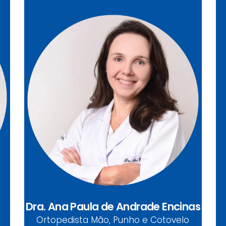
Dra. Ana Paula de Andrade
Encinas
CRM-PR 21544 | RQE 16273 | RQE 17153
Ortopedista Mão, Punho e Cotovelo
Dra. Ana Paula de Andrade Encinas
Ortopedista Mão, Punho e Cotovelo