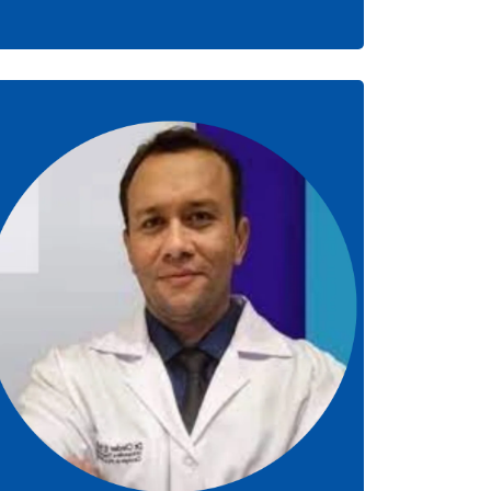
Dr. Cleder Eduardo Suriano
CRM-PR: 24736 | RQE 1175
Ortpedista Pé, Tornozelo e Especialista
em Dor Crônica