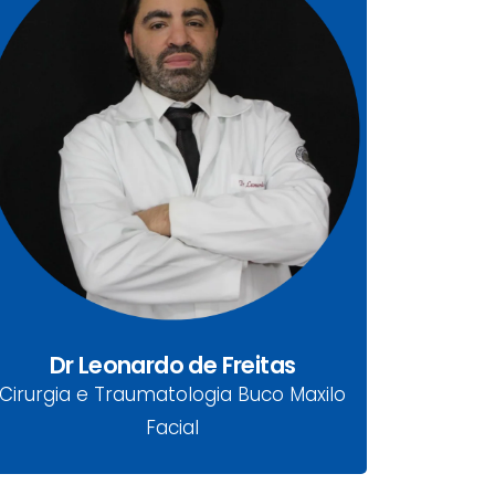
Dr Leonardo de Freitas
CRO-PR: 21096
Cirurgia e Traumatologia Buco Maxilo
Facial
Dr Leonardo de Freitas
Cirurgia e Traumatologia Buco Maxilo
Facial